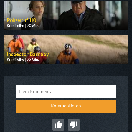
am 08.08.2026, 18:30
Polizeiruf 110
Krimireihe | 90 Min.
Ausgestrahlt von rbb
am 06.08.2026, 20:15
Inspector Barnaby
Krimireihe | 95 Min.
Ausgestrahlt von ZDF neo
am 10.08.2026, 20:15
Kommentieren