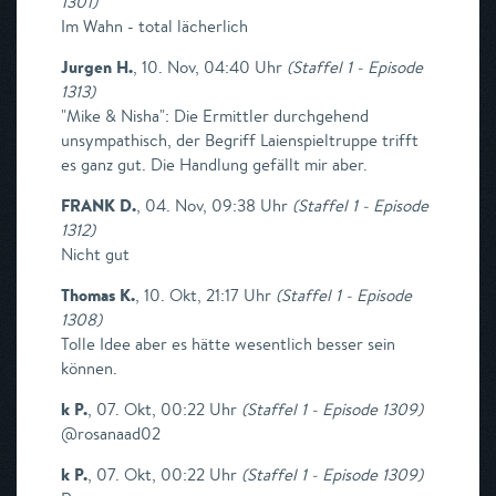
1301
)
Im Wahn - total lächerlich
Jurgen H.
,
10. Nov, 04:40 Uhr
(
Staffel 1 - Episode
1313
)
"Mike & Nisha": Die Ermittler durchgehend
unsympathisch, der Begriff Laienspieltruppe trifft
es ganz gut. Die Handlung gefällt mir aber.
FRANK D.
,
04. Nov, 09:38 Uhr
(
Staffel 1 - Episode
1312
)
Nicht gut
Thomas K.
,
10. Okt, 21:17 Uhr
(
Staffel 1 - Episode
1308
)
Tolle Idee aber es hätte wesentlich besser sein
können.
k P.
,
07. Okt, 00:22 Uhr
(
Staffel 1 - Episode 1309
)
@rosanaad02
k P.
,
07. Okt, 00:22 Uhr
(
Staffel 1 - Episode 1309
)