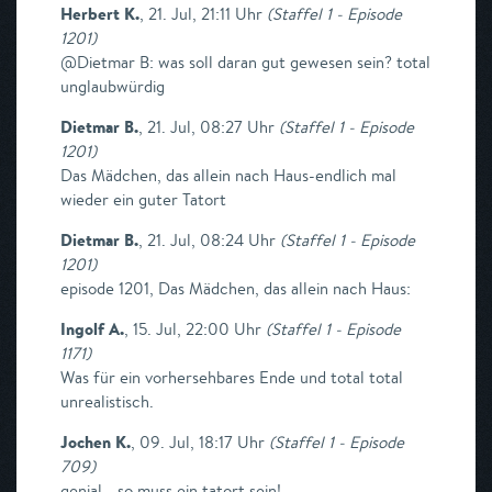
Herbert K.
,
21. Jul, 21:11 Uhr
(
Staffel 1 - Episode
1201
)
@Dietmar B: was soll daran gut gewesen sein? total
unglaubwürdig
Dietmar B.
,
21. Jul, 08:27 Uhr
(
Staffel 1 - Episode
1201
)
Das Mädchen, das allein nach Haus-endlich mal
wieder ein guter Tatort
Dietmar B.
,
21. Jul, 08:24 Uhr
(
Staffel 1 - Episode
1201
)
episode 1201, Das Mädchen, das allein nach Haus:
Ingolf A.
,
15. Jul, 22:00 Uhr
(
Staffel 1 - Episode
1171
)
Was für ein vorhersehbares Ende und total total
unrealistisch.
Jochen K.
,
09. Jul, 18:17 Uhr
(
Staffel 1 - Episode
709
)
genial - so muss ein tatort sein!