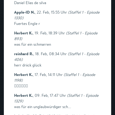
Daniel Elias de silva
Apple-ID N.
,
22. Feb, 15:55 Uhr
(
Staffel 1 - Episode
1330
)
Fuertes Engle r
Herbert K.
,
19. Feb, 18:39 Uhr
(
Staffel 1 - Episode
893
)
was für ein schmarren
reinhard R.
,
18. Feb, 08:34 Uhr
(
Staffel 1 - Episode
406
)
herr driick glück
Herbert K.
,
17. Feb, 14:11 Uhr
(
Staffel 1 - Episode
1198
)
👎🏼👎🏼👎🏼
Herbert K.
,
09. Feb, 17:47 Uhr
(
Staffel 1 - Episode
1329
)
was für ein unglaubwürdiger sch...