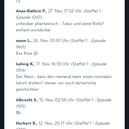
Dj
Anne-Kathrin P.
,
27. Nov, 17:52 Uhr
(
Staffel 1 -
Episode 1247
)
unfassbar phantastisch - Tukur und seine Rolle?
einfach wunderbar
moon L.
,
26. Nov, 05:01 Uhr
(
Staffel 1 - Episode
960
)
Xxx Xxxx @
ludwig K.
,
17. Nov, 16:55 Uhr
(
Staffel 1 - Episode
1314
)
Der Reini - kann den niemand mehr einen normalen
tatort drehen? immer nur noch lächerliche
geschichten
Albrecht S.
,
15. Nov, 02:56 Uhr
(
Staffel 1 - Episode
1195
)
Bb
Herbert K.
,
12. Nov, 20:17 Uhr
(
Staffel 1 - Episode