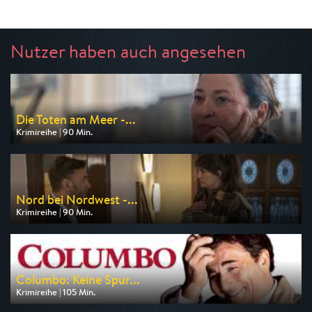
Nutzer haben auch angesehen
Die Toten am Meer -...
Krimireihe | 90 Min.
Ausgestrahlt von ARD
am 08.08.2026, 20:15
Nord bei Nordwest -...
Krimireihe | 90 Min.
Ausgestrahlt von ARD
am 06.08.2026, 20:15
Columbo: Keine Spur...
Krimireihe | 105 Min.
Ausgestrahlt von RTLup