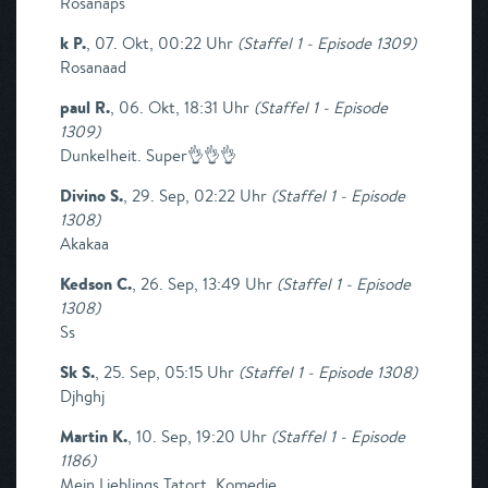
Rosanaps
k P.
,
07. Okt, 00:22 Uhr
(
Staffel 1 - Episode 1309
)
Rosanaad
paul R.
,
06. Okt, 18:31 Uhr
(
Staffel 1 - Episode
1309
)
Dunkelheit. Super👌👌👌
Divino S.
,
29. Sep, 02:22 Uhr
(
Staffel 1 - Episode
1308
)
Akakaa
Kedson C.
,
26. Sep, 13:49 Uhr
(
Staffel 1 - Episode
1308
)
Ss
Sk S.
,
25. Sep, 05:15 Uhr
(
Staffel 1 - Episode 1308
)
Djhghj
Martin K.
,
10. Sep, 19:20 Uhr
(
Staffel 1 - Episode
1186
)
Mein Lieblings Tatort. Komedie