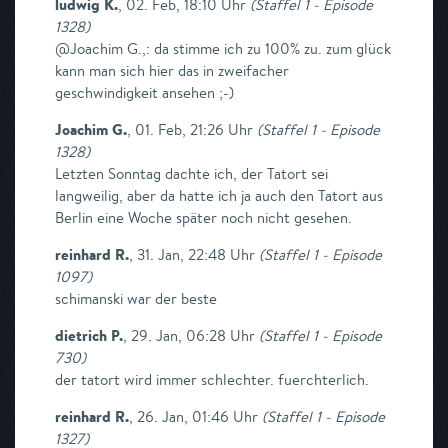
ludwig K.
,
02. Feb, 18:10 Uhr
(
Staffel 1 - Episode
1328
)
@Joachim G.,: da stimme ich zu 100% zu. zum glück
kann man sich hier das in zweifacher
geschwindigkeit ansehen ;-)
Joachim G.
,
01. Feb, 21:26 Uhr
(
Staffel 1 - Episode
1328
)
Letzten Sonntag dachte ich, der Tatort sei
langweilig, aber da hatte ich ja auch den Tatort aus
Berlin eine Woche später noch nicht gesehen.
reinhard R.
,
31. Jan, 22:48 Uhr
(
Staffel 1 - Episode
1097
)
schimanski war der beste
dietrich P.
,
29. Jan, 06:28 Uhr
(
Staffel 1 - Episode
730
)
der tatort wird immer schlechter. fuerchterlich.
reinhard R.
,
26. Jan, 01:46 Uhr
(
Staffel 1 - Episode
1327
)