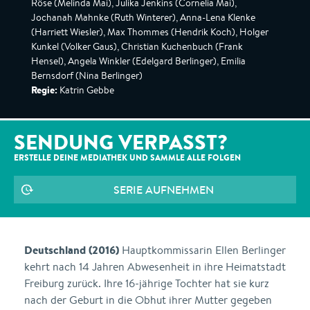
Röse (Melinda Mai), Julika Jenkins (Cornelia Mai),
Jochanah Mahnke (Ruth Winterer), Anna-Lena Klenke
(Harriett Wiesler), Max Thommes (Hendrik Koch), Holger
Kunkel (Volker Gaus), Christian Kuchenbuch (Frank
Hensel), Angela Winkler (Edelgard Berlinger), Emilia
Bernsdorf (Nina Berlinger)
Regie:
Katrin Gebbe
SENDUNG VERPASST?
ERSTELLE DEINE MEDIATHEK UND SAMMLE ALLE
FOLGEN
SERIE AUFNEHMEN
Deutschland (2016)
Hauptkommissarin Ellen Berlinger
kehrt nach 14 Jahren Abwesenheit in ihre Heimatstadt
Freiburg zurück. Ihre 16-jährige Tochter hat sie kurz
nach der Geburt in die Obhut ihrer Mutter gegeben