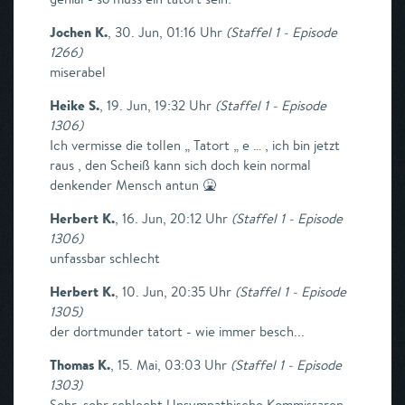
Jochen K.
,
30. Jun, 01:16 Uhr
(
Staffel 1 - Episode
1266
)
miserabel
Heike S.
,
19. Jun, 19:32 Uhr
(
Staffel 1 - Episode
1306
)
Ich vermisse die tollen „ Tatort „ e … , ich bin jetzt
raus , den Scheiß kann sich doch kein normal
denkender Mensch antun 🤮
Herbert K.
,
16. Jun, 20:12 Uhr
(
Staffel 1 - Episode
1306
)
unfassbar schlecht
Herbert K.
,
10. Jun, 20:35 Uhr
(
Staffel 1 - Episode
1305
)
der dortmunder tatort - wie immer besch...
Thomas K.
,
15. Mai, 03:03 Uhr
(
Staffel 1 - Episode
1303
)
Sehr, sehr schlecht Unsympathische Kommissaren