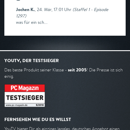
Jochen K.
,
24. Mär, 17:01 Uhr
(
Staffel 1 - Episode
1297
)
was für ein sch...
YOUTV, DER TESTSIEGER
seit 2005
Das beste Produkt seiner Klasse -
! Die Presse ist sich
einig.
FERNSEHEN WIE DU ES WILLST
YouTV bietet Dir als einziges legales, deutsches Angebot einen