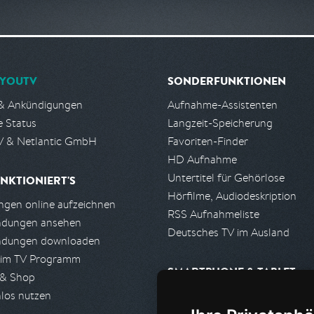
YOUTV
SONDERFUNKTIONEN
& Ankündigungen
Aufnahme-Assistenten
e Status
Langzeit-Speicherung
 & Netlantic GmbH
Favoriten-Finder
HD Aufnahme
Untertitel für Gehörlose
NKTIONIERT'S
Hörfilme, Audiodeskription
gen online aufzeichnen
RSS Aufnahmeliste
ndungen ansehen
Deutsches TV im Ausland
ndungen downloaden
 im TV Programm
SMARTPHONE & TABLET
 & Shop
los nutzen
iPhone, iPad App
Android App