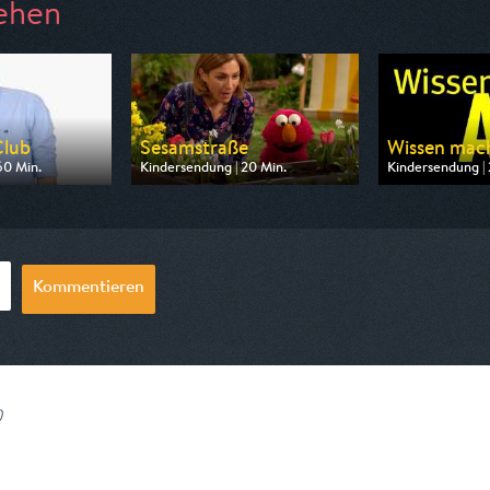
ehen
Club
Sesamstraße
Wissen mac
60 Min.
Kindersendung | 20 Min.
Kindersendung | 
n ARD
Ausgestrahlt von KiKA
Ausgestrahlt vo
06:10
am 10.08.2026, 07:45
am 09.08.2026,
Kommentieren
)