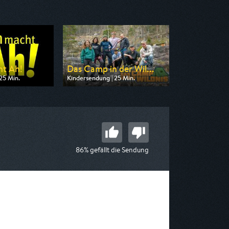
ht Ah!
Das Camp in der Wil...
25 Min.
Kindersendung | 25 Min.
n ARD alpha
Ausgestrahlt von WDR
 07:30
am 11.08.2026, 07:55
86% gefällt die Sendung