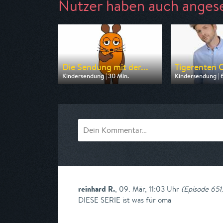
Nutzer haben auch anges
Die Sendung mit der...
Tigerenten 
Kindersendung | 30 Min.
Kindersendung | 
Ausgestrahlt von ARD
Ausgestrahlt vo
am 09.08.2026, 09:30
am 09.08.2026, 
reinhard R.
,
09. Mär, 11:03 Uhr
(
Episode 651
DIESE SERIE ist was für oma