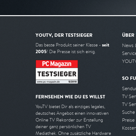
YOUTV, DER TESTSIEGER
ÜBER
seit
Das beste Produkt seiner Klasse -
News 
2005
! Die Presse ist sich einig.
Servic
YOUTV
SO FU
Sendun
TV Se
FERNSEHEN WIE DU ES WILLST
TV Se
YouTV bietet Dir als einziges legales,
Suche
deutsches Angebot einen innovativen
Preise
Online TV Rekorder zur Erstellung
deiner ganz persönlichen TV
Kosten
Mediathek. Ohne zusätzliche Hardware