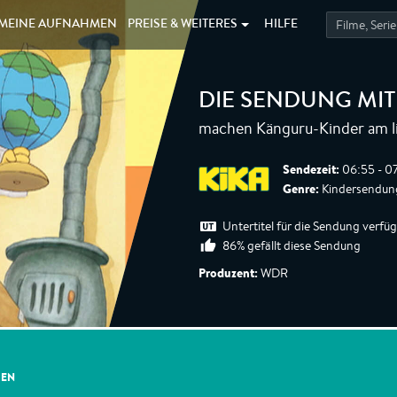
MEINE
AUFNAHMEN
PREISE &
WEITERES
HILFE
DIE SENDUNG MI
machen Känguru-Kinder am l
Sendezeit:
06:55 - 0
Genre:
Kindersendung
Untertitel für die Sendung verfü
86% gefällt diese Sendung
Produzent:
WDR
GEN