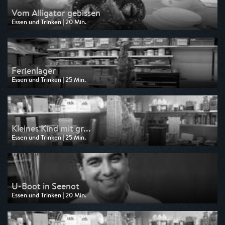
Vom Alligator gebissen
Essen und Trinken | 20 Min.
Ausgestrahlt von TLC
am 07.08.2026, 05:15
Ferienlager
Essen und Trinken | 25 Min.
Ausgestrahlt von TLC
am 06.08.2026, 05:35
Kleines Kind mit gr...
Essen und Trinken | 25 Min.
Ausgestrahlt von TLC
am 05.08.2026, 05:35
U-Boot in Seenot
Essen und Trinken | 20 Min.
Ausgestrahlt von TLC
am 05.08.2026, 05:15