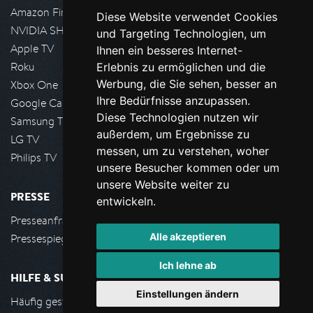
Amazon FireTV
Diese Website verwendet Cookies
NVIDIA SHIELD, Google TV
und Targeting Technologien, um
Apple TV
Ihnen ein besseres Internet-
Roku
Erlebnis zu ermöglichen und die
Werbung, die Sie sehen, besser an
Xbox One
Ihre Bedürfnisse anzupassen.
Google Cast
Diese Technologien nutzen wir
Samsung TV
außerdem, um Ergebnisse zu
LG TV
messen, um zu verstehen, woher
Philips TV
unsere Besucher kommen oder um
unsere Website weiter zu
PRESSE
entwickeln.
Presseanfrage stellen
Alle akzeptieren
Pressespiegel
Ich lehne ab
HILFE & SUPPORT
Einstellungen ändern
Häufig gestellte Fragen